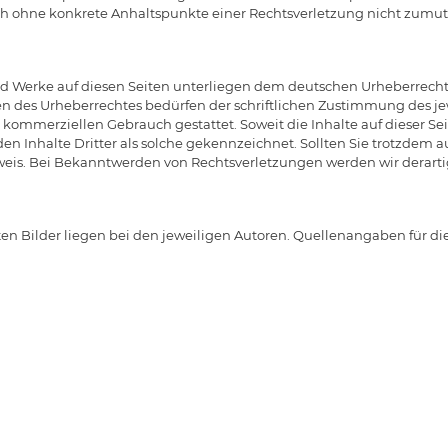
jedoch ohne konkrete Anhaltspunkte einer Rechtsverletzung nicht zu
und Werke auf diesen Seiten unterliegen dem deutschen Urheberrecht.
n des Urheberrechtes bedürfen der schriftlichen Zustimmung des jew
ht kommerziellen Gebrauch gestattet. Soweit die Inhalte auf dieser Se
den Inhalte Dritter als solche gekennzeichnet. Sollten Sie trotzdem
weis. Bei Bekanntwerden von Rechtsverletzungen werden wir derart
eten Bilder liegen bei den jeweiligen Autoren. Quellenangaben für d