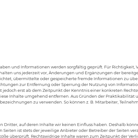
ben und Informationen werden sorgfältig geprüft. Für Richtigkeit, V
lten uns jederzeit vor, Änderungen und Ergänzungen der bereitge
pflichtet, übermittelte oder gespeicherte fremde Informationen zu 
flichtungen zur Entfernung oder Sperrung der Nutzung von Informat
st jedoch erst ab dem Zeitpunkt der Kenntnis einer konkreten Rech
ese Inhalte umgehend entfernen. Aus Gründen der Praktikabilität u
bezeichnungen zu verwenden. So können z. B. Mitarbeiter, Teilnehm
 Dritter, auf deren Inhalte wir keinen Einfluss haben. Deshalb könn
Seiten ist stets der jeweilige Anbieter oder Betreiber der Seiten ve
töße überprüft. Rechtswidrige Inhalte waren zum Zeitpunkt der Ver