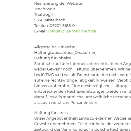
Realisierung der Website
+mehrwert
Thalweg 1
95511 Mistelbach
Telefon: 09201-9188-0
E-Mail:
info(at)plus-mehrwert.de
Allgemeine Hinweise
Haftungsausschluss (Disclaimer)
Haftung für Inhalte
Sämtliche auf den Internetseiten enthaltenen Anga
weder Gewähr noch Haftung übernehmen. Wir beha
bis 10 TMG sind wir als Diensteanbieter nicht ver
auf eine rechtswidrige Tätigkeit hinweisen. Verp
hiervon unberührt. Eine diesbezügliche Haftung i
entsprechenden Rechtsverletzungen werden wir di
darauf, jeweils männliche und weibliche Personen
als auch weibliche Personen sein.
Haftung für Links
Unser Angebot enthält Links zu externen Webseiten
Gewähr übernehmen. Für die Inhalte der verlinkten 
Zeitpunkt der Verlinkung auf mögliche Rechtsvers