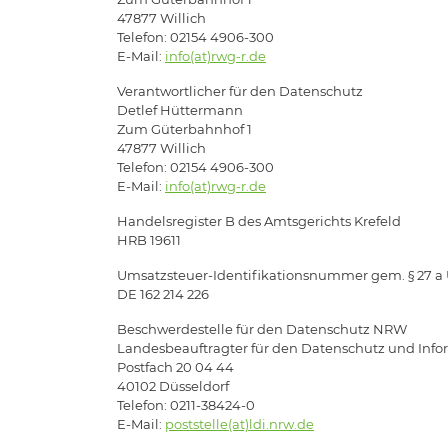
47877 Willich
Telefon: 02154 4906-300
E-Mail:
info(at)rwg-r.de
Verantwortlicher für den Datenschutz
Detlef Hüttermann
Zum Güterbahnhof 1
47877 Willich
Telefon: 02154 4906-300
E-Mail:
info(at)rwg-r.de
Handelsregister B des Amtsgerichts Krefeld
HRB 19611
Umsatzsteuer-Identifikationsnummer gem. § 27 a
DE 162 214 226
Beschwerdestelle für den Datenschutz NRW
Landesbeauftragter für den Datenschutz und Info
Postfach 20 04 44
40102 Düsseldorf
Telefon: 0211-38424-0
E-Mail:
poststelle(at)ldi.nrw.de