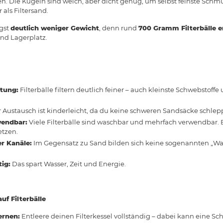
gen. Die Kugeln sind weich, aber dicht genug, um selbst feinste Sch
r als Filtersand.
igst
deutlich weniger Gewicht
, denn rund
700 Gramm Filterbälle e
und Lagerplatz.
stung:
Filterbälle filtern deutlich feiner – auch kleinste Schwebstof
 Austausch ist kinderleicht, da du keine schweren Sandsäcke schlep
wendbar:
Viele Filterbälle sind waschbar und mehrfach verwendbar. 
etzen.
r Kanäle:
Im Gegensatz zu Sand bilden sich keine sogenannten „Was
ig:
Das spart Wasser, Zeit und Energie.
uf Filterbälle
ernen:
Entleere deinen Filterkessel vollständig – dabei kann eine Sch