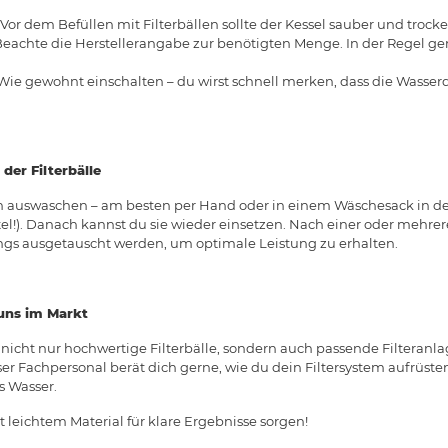
Vor dem Befüllen mit Filterbällen sollte der Kessel sauber und trocke
eachte die Herstellerangabe zur benötigten Menge. In der Regel gen
ie gewohnt einschalten – du wirst schnell merken, dass die Wasserqu
der Filterbälle
fach auswaschen – am besten per Hand oder in einem Wäschesack in 
l!). Danach kannst du sie wieder einsetzen. Nach einer oder mehrer
rdings ausgetauscht werden, um optimale Leistung zu erhalten.
 uns im Markt
 nicht nur hochwertige Filterbälle, sondern auch passende Filteranl
er Fachpersonal berät dich gerne, wie du dein Filtersystem aufrüste
s Wasser.
leichtem Material für klare Ergebnisse sorgen!