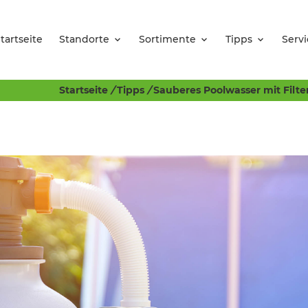
tartseite
Standorte
Sortimente
Tipps
Servi
Startseite
/
Tipps
/
Sauberes Poolwasser mit Filter