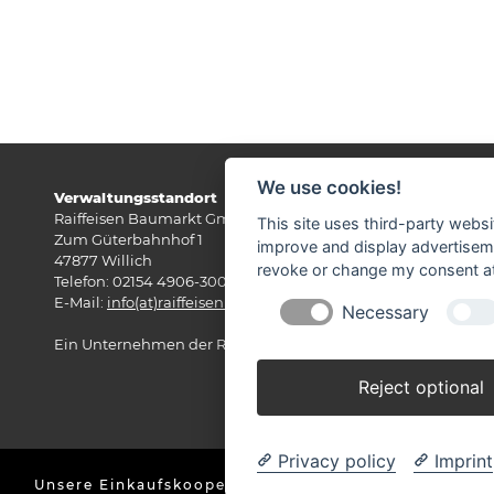
We use cookies!
Verwaltungsstandort
Raiffeisen Baumarkt GmbH
This site uses third-party websi
Zum Güterbahnhof 1
improve and display advertisemen
47877 Willich
revoke or change my consent at 
Telefon: 02154 4906-300
E-Mail:
info(at)raiffeisenbaumarkt.de
Necessary
Ein Unternehmen der RWG Rheinland eG
Reject optional
Privacy policy
Imprint
Unsere Einkaufskooperation