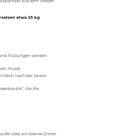
mutzpartikel aus dem Wasser
rsetzen etwa 25 kg
fe und Trübungen werden
pen musst.
Einfach nach der Saison
serkanäle“, die die
aufel oder ein kleiner Eimer