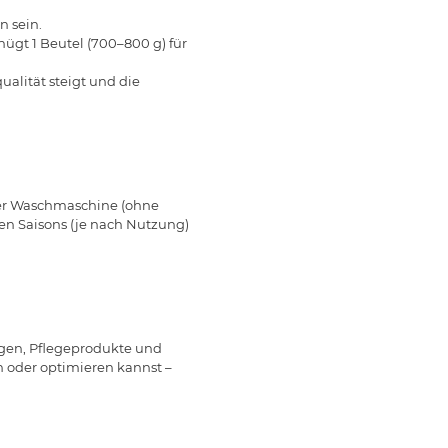
n sein.
ügt 1 Beutel (700–800 g) für
alität steigt und die
der Waschmaschine (ohne
en Saisons (je nach Nutzung)
agen, Pflegeprodukte und
n oder optimieren kannst –